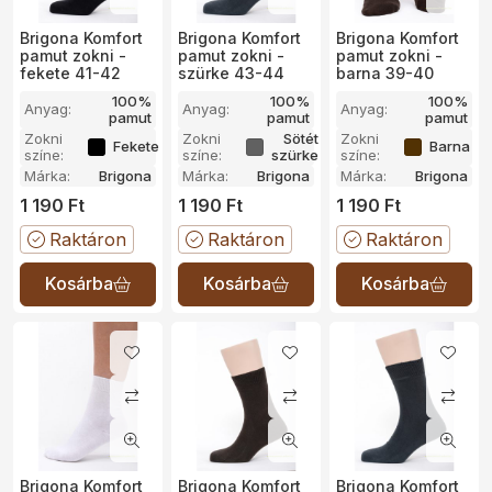
Brigona Komfort
Brigona Komfort
Brigona Komfort
pamut zokni -
pamut zokni -
pamut zokni -
fekete 41-42
szürke 43-44
barna 39-40
100%
100%
100%
Anyag:
Anyag:
Anyag:
pamut
pamut
pamut
Zokni
Zokni
Sötét
Zokni
Fekete
Barna
színe:
színe:
szürke
színe:
Márka:
Brigona
Márka:
Brigona
Márka:
Brigona
1 190
Ft
1 190
Ft
1 190
Ft
Raktáron
Raktáron
Raktáron
Brigona Komfort
Brigona Komfort
Brigona Komfort