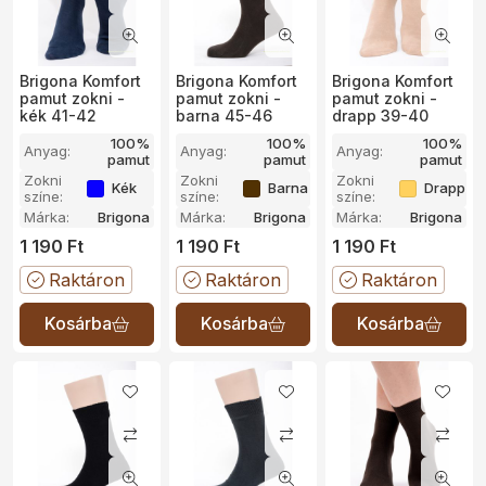
Brigona Komfort
Brigona Komfort
Brigona Komfort
pamut zokni -
pamut zokni -
pamut zokni -
kék 41-42
barna 45-46
drapp 39-40
100%
100%
100%
Anyag:
Anyag:
Anyag:
pamut
pamut
pamut
Zokni
Zokni
Zokni
Kék
Barna
Drapp
színe:
színe:
színe:
Márka:
Brigona
Márka:
Brigona
Márka:
Brigona
1 190
Ft
1 190
Ft
1 190
Ft
Raktáron
Raktáron
Raktáron