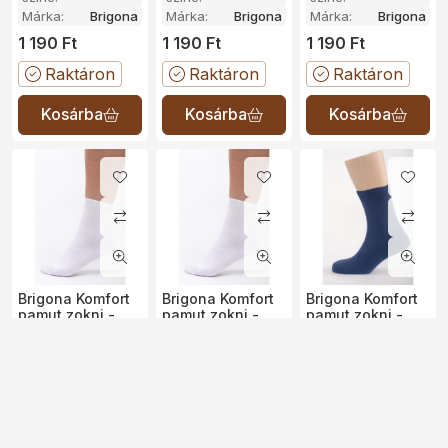
Márka:
Brigona
Márka:
Brigona
Márka:
Brigona
1 190
Ft
1 190
Ft
1 190
Ft
Raktáron
Raktáron
Raktáron
Brigona Komfort
Brigona Komfort
Brigona Komfort
pamut zokni -
pamut zokni -
pamut zokni -
fehér 43-44
fehér 45-46
farmerkék 47-48
100%
100%
100%
Anyag:
Anyag:
Anyag:
pamut
pamut
pamut
Zokni
Zokni
Zokni
Fehér
Fehér
FarmerK
színe:
színe:
színe:
Márka:
Brigona
Márka:
Brigona
Márka:
Brigona