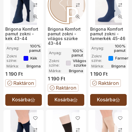
Brigona Komfort
Brigona Komfort
Brigona Komfort
pamut zokni -
pamut zokni -
pamut zokni -
kék 43-44
világos szürke
farmerkék 45-46
43-44
100%
100%
Anyag:
Anyag:
pamut
pamut
100%
Anyag:
pamut
Zokni
Zokni
Kék
FarmerK
színe:
színe:
Zokni
Világos
színe:
szürke
Márka:
Brigona
Márka:
Brigona
Márka:
Brigona
1 190
Ft
1 190
Ft
1 190
Ft
Raktáron
Raktáron
Raktáron