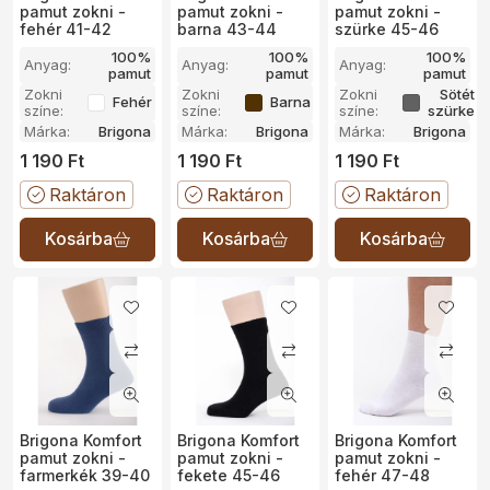
pamut zokni -
pamut zokni -
pamut zokni -
fehér 41-42
barna 43-44
szürke 45-46
100%
100%
100%
Anyag:
Anyag:
Anyag:
pamut
pamut
pamut
Zokni
Zokni
Zokni
Sötét
Fehér
Barna
színe:
színe:
színe:
szürke
Márka:
Brigona
Márka:
Brigona
Márka:
Brigona
1 190
Ft
1 190
Ft
1 190
Ft
Raktáron
Raktáron
Raktáron
Brigona Komfort
Brigona Komfort
Brigona Komfort
pamut zokni -
pamut zokni -
pamut zokni -
farmerkék 39-40
fekete 45-46
fehér 47-48