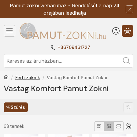
Pamut zokni webáruház - Rendelését a nap 24
órájában leadhatja
A 
+36709461727
Férfi zoknik
Vastag Komfort Pamut Zokni
Vastag Komfort Pamut Zokni
Szűrés
Összes termék a kategóriában
68
termék