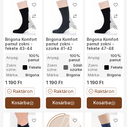
Brigona Komfort
Brigona Komfort
Brigona Komfort
pamut zokni -
pamut zokni -
pamut zokni -
fekete 43-44
szürke 41-42
fekete 47-48
100%
100%
100%
Anyag:
Anyag:
Anyag:
pamut
pamut
pamut
Zokni
Zokni
Sötét
Zokni
Fekete
Fekete
színe:
színe:
szürke
színe:
Márka:
Brigona
Márka:
Brigona
Márka:
Brigona
1 190
Ft
1 190
Ft
1 190
Ft
Raktáron
Raktáron
Raktáron